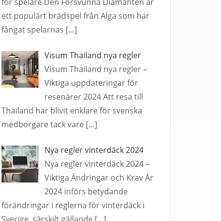
för spelare Den Försvunna Diamanten är
ett populärt brädspel från Alga som har
fångat spelarnas
[…]
Visum Thailand nya regler
Visum Thailand nya regler –
Viktiga uppdateringar för
resenärer 2024 Att resa till
Thailand har blivit enklare för svenska
medborgare tack vare
[…]
Nya regler vinterdäck 2024
Nya regler vinterdäck 2024 –
Viktiga Ändringar och Krav År
2024 införs betydande
förändringar i reglerna för vinterdäck i
Sverige, särskilt gällande
[…]