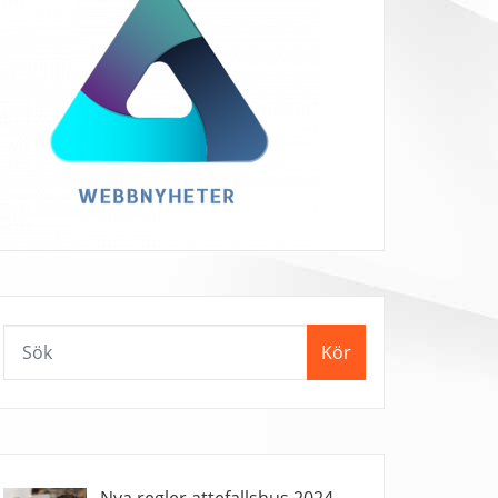
Kör
Nya regler attefallshus 2024