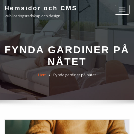
Hoppa
Hemsidor och CMS
till
Publiceringsredskap och design
innehåll
FYNDA GARDINER PÅ
NÄTET
Hem
Fynda gardiner på nätet