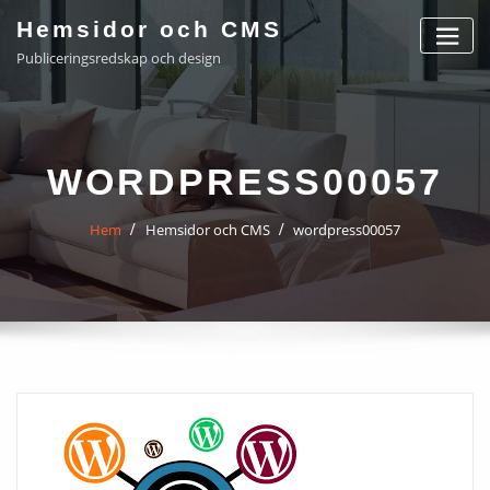
Hoppa
Hemsidor och CMS
till
Publiceringsredskap och design
innehåll
WORDPRESS00057
Hem
Hemsidor och CMS
wordpress00057