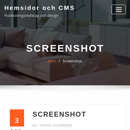
Hoppa
Hemsidor och CMS
till
Publiceringsredskap och design
innehåll
SCREENSHOT
Hem
Screenshot
SCREENSHOT
3
AV
THORD SUNDBERG