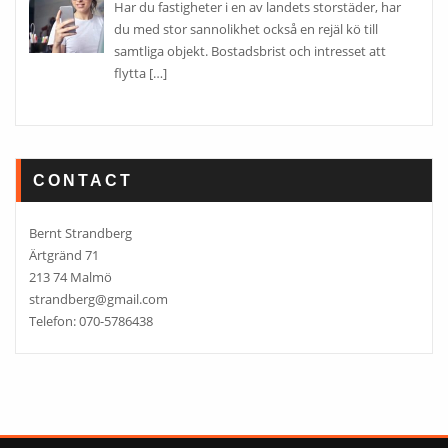
Har du fastigheter i en av landets storstäder, har
du med stor sannolikhet också en rejäl kö till
samtliga objekt. Bostadsbrist och intresset att
flytta
[…]
CONTACT
Bernt Strandberg
Ärtgränd 71
213 74 Malmö
strandberg@gmail.com
Telefon: 070-5786438