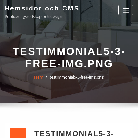
Hoppa
Hemsidor och CMS
till
Publiceringsredskap och design
innehåll
TESTIMMONIAL5-3-
FREE-IMG.PNG
Hem
testimmonial5-3-free-img.png
TESTIMMONIAL5-3-