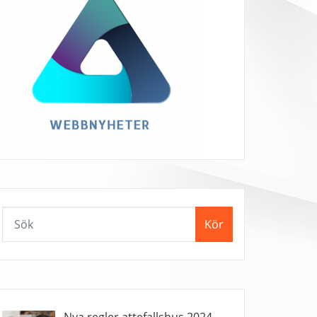
Kör
Nya regler attefallshus 2024