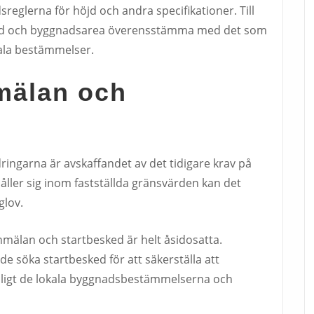
sreglerna för höjd och andra specifikationer. Till
höjd och byggnadsarea överensstämma med det som
kala bestämmelser.
mälan och
ingarna är avskaffandet av det tidigare krav på
åller sig inom fastställda gränsvärden kan det
glov.
nmälan och startbesked är helt åsidosatta.
e söka startbesked för att säkerställa att
enligt de lokala byggnadsbestämmelserna och