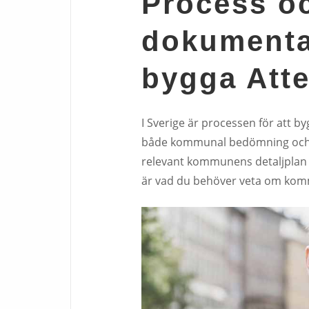
Process o
dokumentat
bygga Atte
I Sverige är processen för att b
både kommunal bedömning och de
relevant kommunens detaljplan
är vad du behöver veta om kom