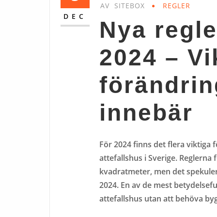
AV
SITEBOX
REGLER
DEC
Nya regle
2024 – Vi
förändrin
innebär
För 2024 finns det flera viktiga
attefallshus i Sverige. Reglerna fö
kvadratmeter, men det spekuler
2024. En av de mest betydelsefu
attefallshus utan att behöva by