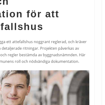
ch
ion för att
fallshus
ygga ett attefallshus noggrant reglerad, och kräver
taljerade ritningar. Projekten påverkas av
 och regler bestämda av byggnadsnämnden. Här
munens roll och nödvändiga dokumentation.