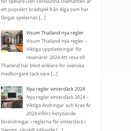
för spelare Den Försvunna Diamanten är
ett populärt brädspel från Alga som har
fångat spelarnas
[…]
Visum Thailand nya regler
Visum Thailand nya regler –
Viktiga uppdateringar för
resenärer 2024 Att resa till
Thailand har blivit enklare för svenska
medborgare tack vare
[…]
Nya regler vinterdäck 2024
Nya regler vinterdäck 2024 –
Viktiga Ändringar och Krav År
2024 införs betydande
förändringar i reglerna för vinterdäck i
Sverige, särskilt gällande
[…]